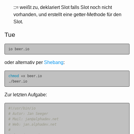
::= weißt zu, deklariert Slot falls Slot noch nicht
vorhanden, und erstellt eine getter-Methode für den
Slot.
Tue
oder alternativ per
Shebang
:
chmod
 +x beer.io

Zur letzten Aufgabe:
#!/usr/bin/io
# Autor: Jan Seeger
# Mail: jan@alphadev.net
# Web: jan.alphadev.net
#