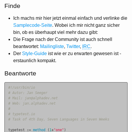
Finde
Ich machs mir hier jetzt einmal einfach und verlinke die
Samplecode-Seite
. Wobei ich mir nicht ganz sicher
bin, ob es überhaupt viel mehr dazu gibt:
Die Frage nach der Community ist auch schnell
beantwortet:
Mailingliste
,
Twitter
,
IRC
.
Der
Style-Guide
ist wie er zu erwarten gewesen ist -
erstaunlich kompakt.
Beantworte
#!/usr/bin/io
# Autor: Jan Seeger
# Mail: jan@alphadev.net
# Web: jan.alphadev.net
#
# typetest.io
# Task of 4th Day, Seven Languages in Seven Weeks
typetest
:=
method
(
1
+
"one"
)