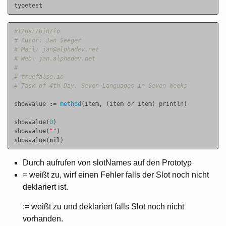
typetest
#!/usr/bin/io
# Autor: Jan Seeger
# Mail: jan@alphadev.net
# Web: jan.alphadev.net
#
# truefalse.io
# Task of 4th Day, Seven Languages in Seven Weeks
showvalue
:=
method
(
item
,
(
item
or
item
)
println
)
showvalue
(
0
)
showvalue
(
""
)
showvalue
(
nil
)
Durch aufrufen von slotNames auf den Prototyp
= weißt zu, wirf einen Fehler falls der Slot noch nicht
deklariert ist.
:= weißt zu und deklariert falls Slot noch nicht
vorhanden.