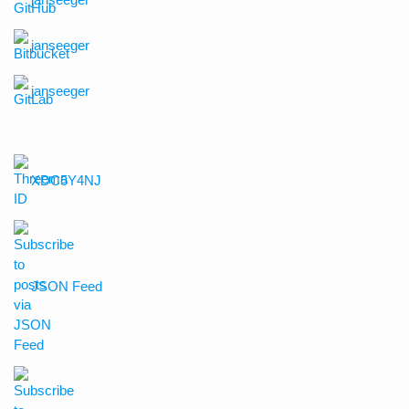
janseeger
janseeger
XDC5Y4NJ
JSON Feed