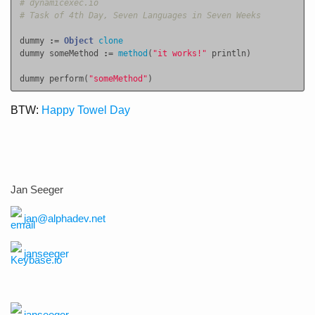
# dynamicexec.io
# Task of 4th Day, Seven Languages in Seven Weeks
dummy
:=
Object
clone
dummy
someMethod
:=
method
(
"it works!"
println
)
dummy
perform
(
"someMethod"
)
BTW:
Happy Towel Day
Jan Seeger
jan@alphadev.net
janseeger
janseeger